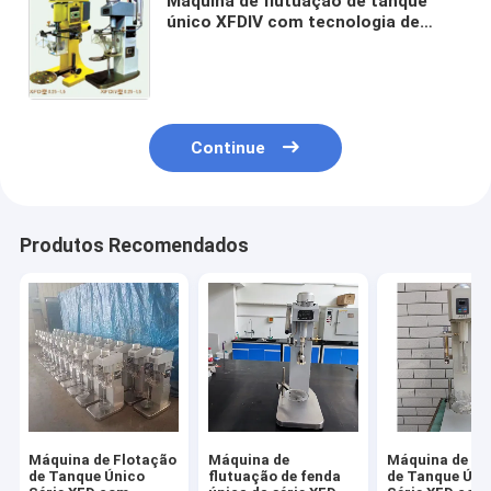
Máquina de flutuação de tanque
único XFDIV com tecnologia de
conversão de frequência e fácil
ajuste para uso em laboratório
Continue
Produtos Recomendados
Máquina de Flotação
Máquina de
Máquina de Fl
de Tanque Único
flutuação de fenda
de Tanque Úni