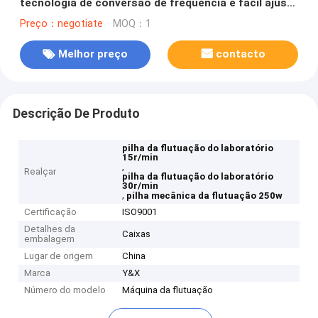
tecnologia de conversão de frequência e fácil ajuste
para uso em laboratório
Preço：negotiate
MOQ：1
Melhor preço
contacto
Descrição De Produto
pilha da flutuação do laboratório
15r/min
,
Realçar
pilha da flutuação do laboratório
30r/min
,
pilha mecânica da flutuação 250w
Certificação
ISO9001
Detalhes da
Caixas
embalagem
Lugar de origem
China
Marca
Y&X
Número do modelo
Máquina da flutuação